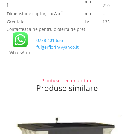
mm
Î
210
Dimensiune cuptor, L x A x Î
mm
–
Greutate
kg
135
Contacteaza-ne pentru o oferta de pret:
0728 401 636
fulgerflorin@yahoo.it
WhatsApp
Produse recomandate
Produse similare