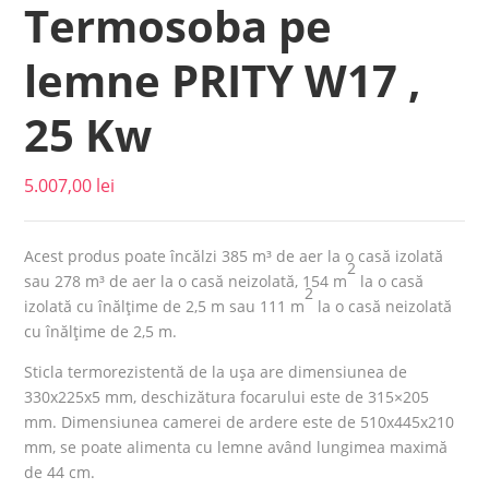
Termosoba pe
lemne PRITY W17 ,
25 Kw
5.007,00
lei
Acest produs poate încălzi 385 m³ de aer la o casă izolată
2
sau 278 m³ de aer la o casă neizolată, 154 m
la o casă
2
izolată cu înălțime de 2,5 m sau 111 m
la o casă neizolată
cu înălțime de 2,5 m.
Sticla termorezistentă de la ușa are dimensiunea de
330x225x5 mm, deschizătura focarului este de 315×205
mm. Dimensiunea camerei de ardere este de 510x445x210
mm, se poate alimenta cu lemne având lungimea maximă
de 44 cm.