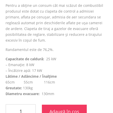
Pentru a obține un consum cât mai scăzut de combustibil
produsul este dotat cu clapeta de control a admisiei
primare, aflata pe cenușar, admisia de aer secundara se
reglează automat prin deschiderile aflate pe ușa camerei
de ardere. Clapeta de tiraj a gazelor de evacuare oferă
posibilitatea de reglare, stabilizare și reducere a tirajului
excesiv în coșul de fum.
Randamentul este de 76,2%.
Capacitate de caldură:
25 kW
– Emanaţie: 8 kW
– Încălzire apă: 17 kW
Lătime / Adâncime / Înalțime
65cm 55cm 116cm
Greutate:
130kg
Diametru evacuare:
130mm
Adaugă în coș