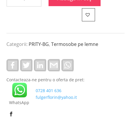
Categorii:
PRITY-BG
,
Termosobe pe lemne
F
T
L
G
W
a
w
i
m
h
c
i
n
a
a
e
t
k
i
t
Contacteaza-ne pentru o oferta de pret:
b
t
e
l
s
o
e
d
A
0728 401 636
o
r
I
p
k
n
p
fulgerflorin@yahoo.it
WhatsApp