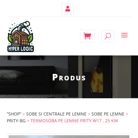
Contul
Meu
Produs
”SHOP”
>
SOBE SI CENTRALE PE LEMNE
>
SOBE PE LEMNE
>
PRITY-BG
> TERMOSOBA PE LEMNE PRITY W17 , 25 KW