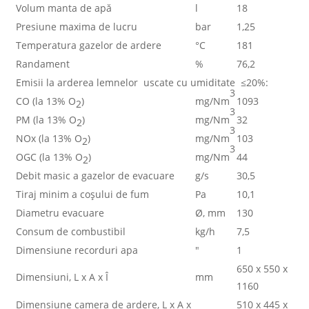
Volum manta de apă
l
18
Presiune maxima de lucru
bar
1,25
Temperatura gazelor de ardere
°C
181
Randament
%
76,2
Emisii la arderea lemnelor uscate cu umiditate ≤20%:
3
CO (la 13% O
)
mg/Nm
1093
2
3
PM (la 13% O
)
mg/Nm
32
2
3
NOx (la 13% O
)
mg/Nm
103
2
3
OGC (la 13% O
)
mg/Nm
44
2
Debit masic a gazelor de evacuare
g/s
30,5
Tiraj minim a coșului de fum
Pa
10,1
Diametru evacuare
Ø, mm
130
Consum de combustibil
kg/h
7,5
Dimensiune recorduri apa
″
1
650 x 550 x
Dimensiuni, L x A x Î
mm
1160
Dimensiune camera de ardere, L x A x
510 x 445 x