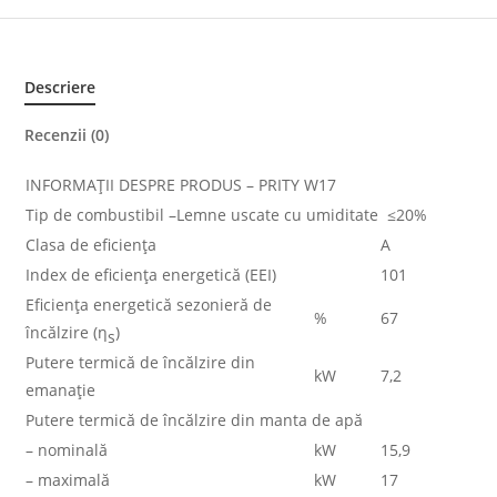
Descriere
Recenzii (0)
INFORMAȚII DESPRE PRODUS – PRITY W17
Tip de combustibil –Lemne uscate cu umiditate ≤20%
Clasa de eficiența
A
Index de eficiența energetică (EEI)
101
Eficiența energetică sezonieră de
%
67
încălzire (η
)
s
Putere termică de încălzire din
kW
7,2
emanație
Putere termică de încălzire din manta de apă
– nominală
kW
15,9
– maximală
kW
17