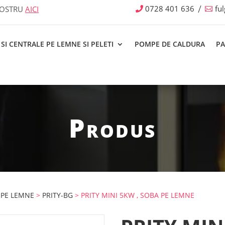
0728 401 636
fu
NOSTRU
AICI
SI CENTRALE PE LEMNE SI PELETI
POMPE DE CALDURA
PA
Produs
 PE LEMNE
>
PRITY-BG
> PRITY MINI 5KW , SOBA PE LEMNE