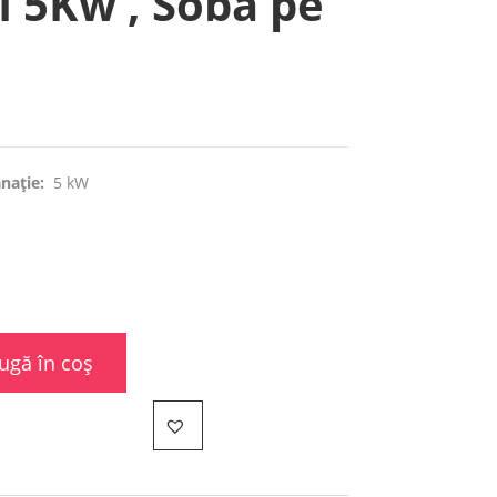
I 5Kw , Soba pe
nație:
5 kW
ugă în coș