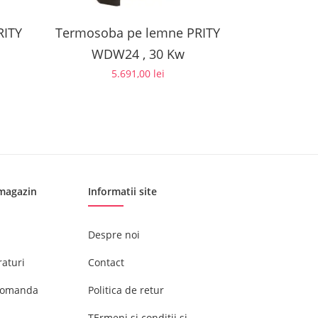
RITY
Termosoba pe lemne PRITY
WDW24 , 30 Kw
5.691,00
lei
 magazin
Informatii site
u
Despre noi
aturi
Contact
 comanda
Politica de retur
TErmeni si conditii si