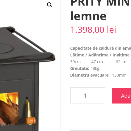
PRITY MIN
lemne
1.398,00
lei
Capacitate de caldură din ema
Lătime / Adâncime / Înalțime
39cm 47 cm 62cm
Greutate:
48kg
Diametru evacuare:
130mm
Ada