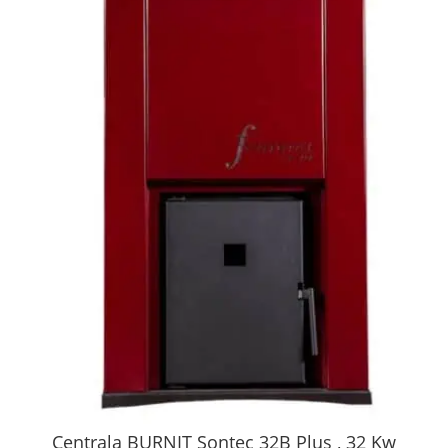
Centrala BURNIT Sontec 32B Plus , 32 Kw