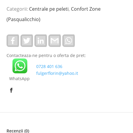
Categorii:
Centrale pe peleti
,
Confort Zone
(Pasqualicchio)
F
T
L
G
W
a
w
i
m
h
c
i
n
a
a
e
t
k
i
t
Contacteaza-ne pentru o oferta de pret:
b
t
e
l
s
o
e
d
A
0728 401 636
o
r
I
p
k
n
p
fulgerflorin@yahoo.it
WhatsApp
Recenzii (0)