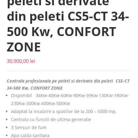
peleti si derivate
din peleti CS5-CT 34-
500 Kw, CONFORT
ZONE
30.900,00
lei
Centrala profesionala pe peleti si derivate din peleti CS5-CT
34-500 Kw, CONFORT ZONE
Disponibil 34Kw-40Kw-60Kw-80Kw-99Kw-130Kw-180Kw-
230Kw-300Kw-400Kw-500Kw
Adaptat la incalzire a spatiilor de la 200 – 5000 mp.
Centrala cu functii de ultima generatie
3 Sensuri de fum
Apa calda sanitara