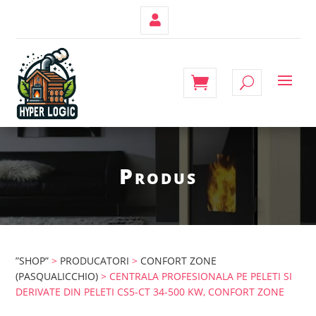
Contul
Meu
Produs
”SHOP”
>
PRODUCATORI
>
CONFORT ZONE
(PASQUALICCHIO)
> CENTRALA PROFESIONALA PE PELETI SI
DERIVATE DIN PELETI CS5-CT 34-500 KW, CONFORT ZONE